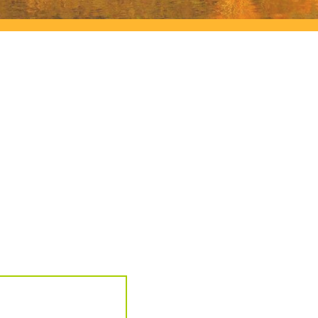
I INTRAMUROS
: suivre les actualités & les alertes de Freneuse sur votre 