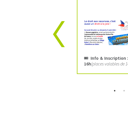
c
s

🎟️
Info & Inscription 
16h
(places valables de 1