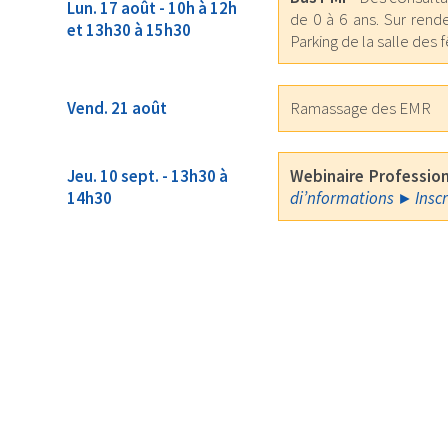
Lun. 17 août - 10h à 12h
de 0 à 6 ans. Sur rend
et 13h30 à 15h30
Parking de la salle des 
Vend. 21 août
Ramassage des EMR
Jeu. 10 sept. - 13h30 à
Webinaire Profession
14h30
di’nformations
Insc