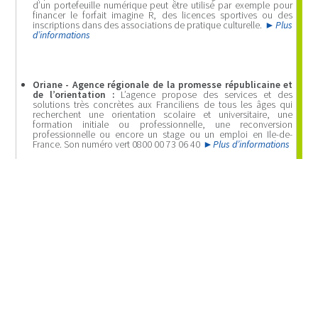
d’un portefeuille numérique peut être utilisé par exemple pour
financer le forfait imagine R, des licences sportives ou des
inscriptions dans des associations de pratique culturelle.
Plus
d’informations
Oriane - Agence régionale de la promesse républicaine et
de l’orientation :
L’agence propose des services et des
solutions très concrètes aux Franciliens de tous les âges qui
recherchent une orientation scolaire et universitaire, une
formation initiale ou professionnelle, une reconversion
professionnelle ou encore un stage ou un emploi en Ile-de-
France. Son numéro vert 0800 00 73 06 40
Plus d’informations
Chèque efficacité énergétique :
vous êtes une TPE-PME de
moins de 20 salariés et vous cherchez à améliorer votre
performance énergétique ? Pour vous aider, la Région Île-de-
France met en place une subvention pouvant aller jusqu’à
5 000 €.
Lire la suite